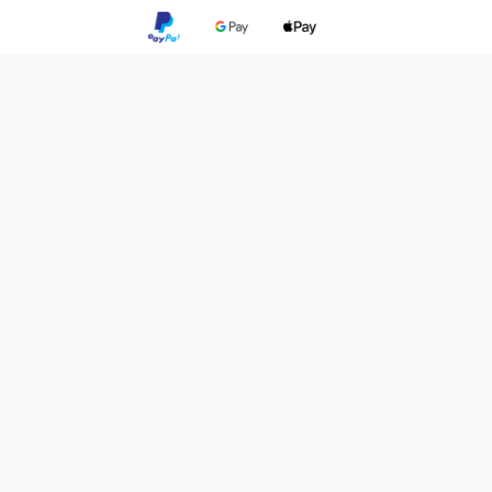
OBTENIR
V