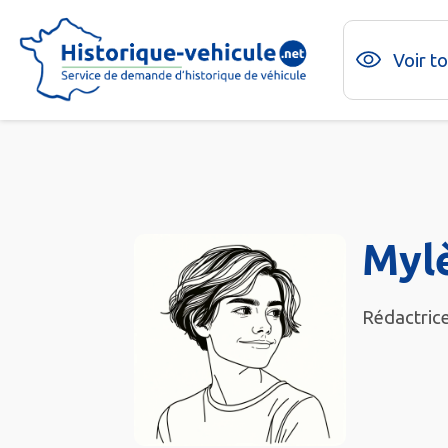
Voir t
Myl
Rédactrice